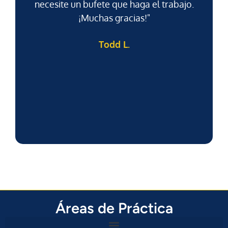
necesite un bufete que haga el trabajo.
¡Muchas gracias!"
em
c
Todd L.
n
d
Áreas de Práctica